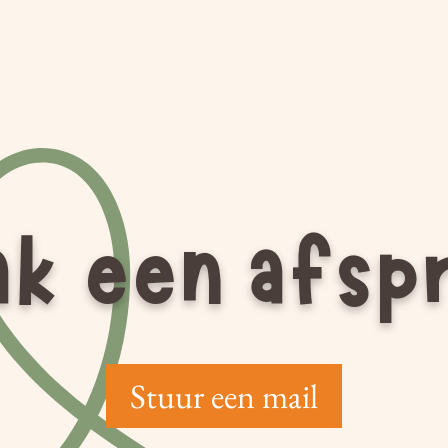
k een afsp
Stuur een mail