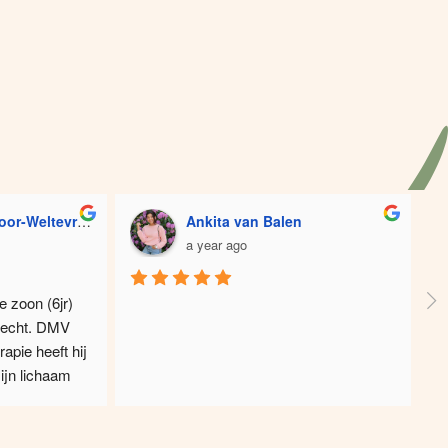
r-Weltevreden
Ankita van Balen
a year ago
 zoon (6jr) 
echt. DMV 
apie heeft hij 
ijn lichaam 
sen nu een 
tuk minder 
imone is 