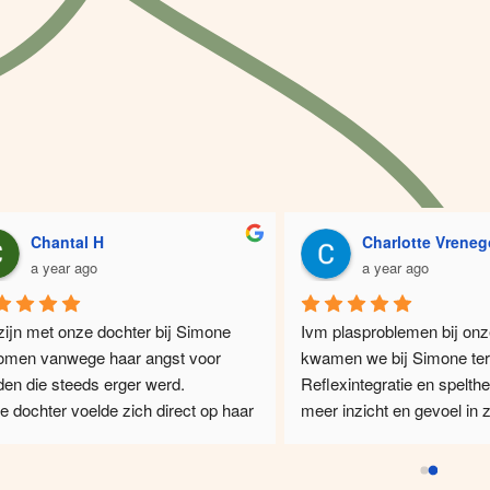
Chantal H
Charlotte Vrenegoo
a year ago
a year ago
zijn met onze dochter bij Simone 
Ivm plasproblemen bij onze
omen vanwege haar angst voor 
kwamen we bij Simone ter
en die steeds erger werd.
Reflexintegratie en spelther
 dochter voelde zich direct op haar 
meer inzicht en gevoel in z
k bij Simone en stap voor stap 
gekregen en gaat het plas
te ze aan haar angst. Joep, de hond 
stuk beter, en heb ik een s
Simone, werd hierbij ook 
natte broeken in de was. S